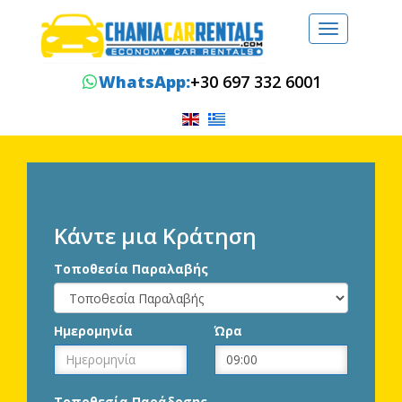
Toggle
navigation
WhatsApp:
+30 697 332 6001
Κάντε μια Κράτηση
Τοποθεσία Παραλαβής
Ημερομηνία
Ώρα
Τοποθεσία Παράδοσης