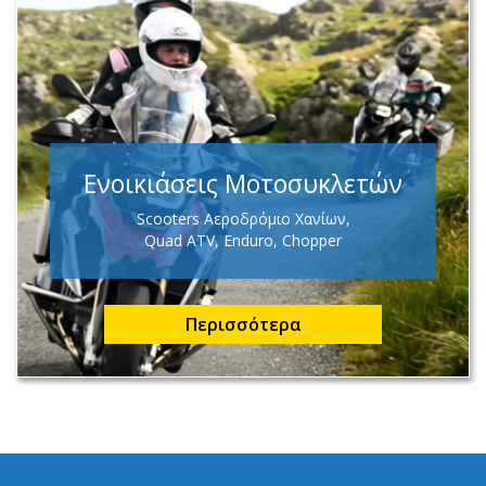
Ενοικιάσεις Μοτοσυκλετών
Scooters Αεροδρόμιο Χανίων,
Quad ATV, Enduro, Chopper
Περισσότερα