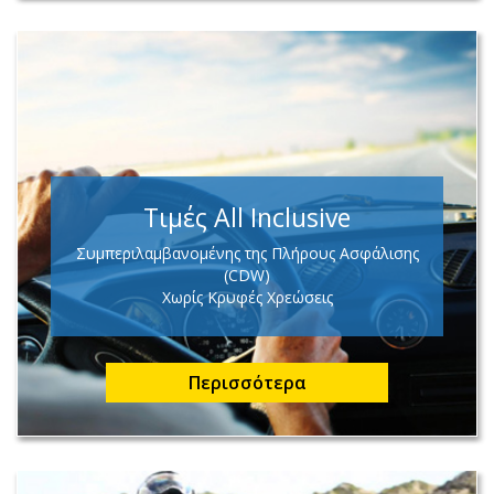
Τιμές All Inclusive
Συμπεριλαμβανομένης της Πλήρους Ασφάλισης
(CDW)
Χωρίς Κρυφές Χρεώσεις
Περισσότερα