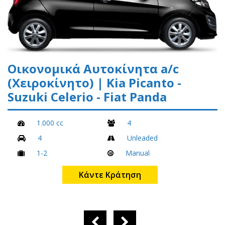
Οικονομικά Αυτοκίνητα a/c
(Xειροκίνητο) | Kia Picanto -
Suzuki Celerio - Fiat Panda
1.000 cc
4
4
Unleaded
1-2
Manual
Κάντε Κράτηση