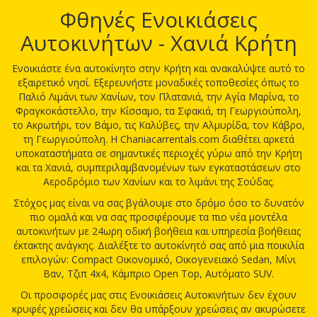
Φθηνές Ενοικιάσεις
Αυτοκινήτων - Χανιά Κρήτη
Ενοικιάστε ένα αυτοκίνητο στην Κρήτη και ανακαλύψτε αυτό το
εξαιρετικό νησί. Εξερευνήστε μοναδικές τοποθεσίες όπως το
Παλιό Λιμάνι των Χανίων, τον Πλατανιά, την Αγία Μαρίνα, το
Φραγκοκάστελλο, την Κίσσαμο, τα Σφακιά, τη Γεωργιούπολη,
το Ακρωτήρι, τον Βάμο, τις Καλύβες, την Αλμυρίδα, τον Κάβρο,
τη Γεωργιούπολη. Η Chaniacarrentals.com διαθέτει αρκετά
υποκαταστήματα σε σημαντικές περιοχές γύρω από την Κρήτη
και τα Χανιά, συμπεριλαμβανομένων των εγκαταστάσεων στο
Αεροδρόμιο των Χανίων και το λιμάνι της Σούδας.
Στόχος μας είναι να σας βγάλουμε στο δρόμο όσο το δυνατόν
πιο ομαλά και να σας προσφέρουμε τα πιο νέα μοντέλα
αυτοκινήτων με 24ωρη οδική βοήθεια και υπηρεσία βοήθειας
έκτακτης ανάγκης. Διαλέξτε το αυτοκίνητό σας από μια ποικιλία
επιλογών: Compact Οικονομικό, Οικογενειακό Sedan, Μίνι
Βαν, Τζιπ 4x4, Κάμπριο Open Top, Αυτόματο SUV.
Οι προσφορές μας στις Ενοικιάσεις Αυτοκινήτων δεν έχουν
κρυφές χρεώσεις και δεν θα υπάρξουν χρεώσεις αν ακυρώσετε