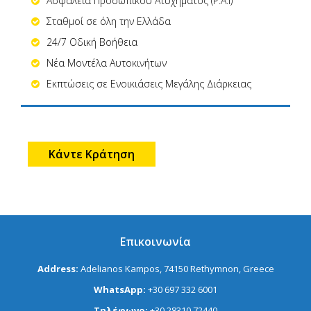
Ασφάλεια Προσωπικού Ατυχήματος (P.A.I)
Σταθμοί σε όλη την Ελλάδα
24/7 Οδική Βοήθεια
Νέα Μοντέλα Αυτοκινήτων
Εκπτώσεις σε Ενοικιάσεις Μεγάλης Διάρκειας
Κάντε Κράτηση
Επικοινωνία
Address:
Adelianos Kampos, 74150 Rethymnon, Greece
WhatsApp:
+30 697 332 6001
Τηλέφωνο:
+30 28310 72440