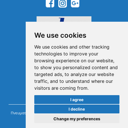
We use cookies
We use cookies and other tracking
technologies to improve your
browsing experience on our website,
Μέλος του Ελληνικού
Οργανισμού Τουρισμού
to show you personalized content and
1041E00810043900
targeted ads, to analyze our website
traffic, and to understand where our
visitors are coming from.
I agree
I decline
Πνευματικά Δικαιώματα @ Chaniacarrentals.com Ενοικιάσεις
Αυτοκινήτων Κρήτη.
Change my preferences
Powered by
InternetMarketing.gr