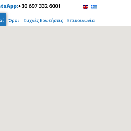
tsApp:
+30 697 332 6001
οί
Όροι
Συχνές Ερωτήσεις
Επικοινωνία