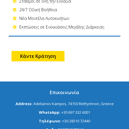
Σταθμοί σε όλη την Ελλάδα
24/7 Οδική Βοήθεια
Νέα Μοντέλα Αυτοκινήτων
Εκπτώσεις σε Ενοικιάσεις Μεγάλης Διάρκειας
Κάντε Κράτηση
Επικοινωνία
Address:
Adelianos Kampos, 74150 Rethymnon, Greece
WhatsApp:
+30 697 332 6001
Τηλέφωνο:
+30 28310 72440