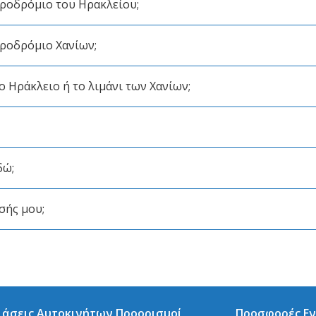
εροδρόμιο του Ηρακλείου;
εροδρόμιο Χανίων;
ο Ηράκλειο ή το λιμάνι των Χανίων;
δώ;
σής μου;
ιάσεις Αυτοκινήτων Προορισμοί
Προσφορές Εν