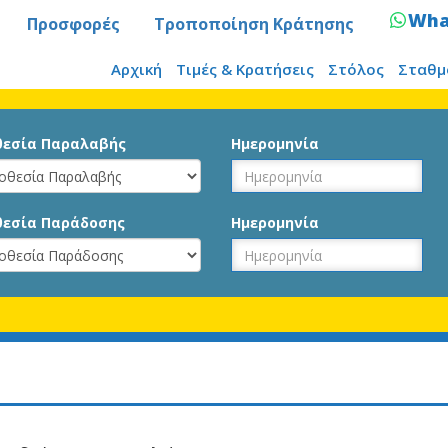
Wha
Προσφορές
Τροποποίηση Κράτησης
Αρχική
Τιμές & Κρατήσεις
Στόλος
Σταθμ
εσία Παραλαβής
Ημερομηνία
εσία Παράδοσης
Ημερομηνία