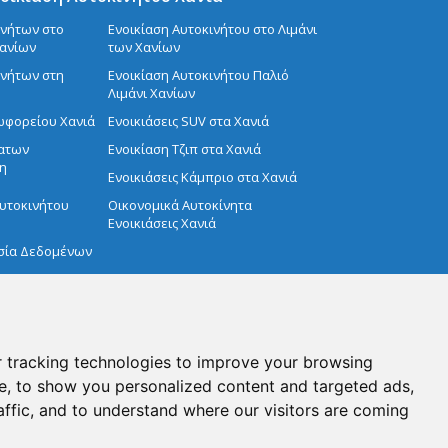
ινήτων στο
Ενοικίαση Aυτοκινήτου στο Λιμάνι
Χανίων
των Χανίων
ινήτων στη
Ενοικίαση Αυτοκινήτου Παλιό
Λιμάνι Χανίων
εωφορείου Χανιά
Ενοικιάσεις SUV στα Χανιά
ματων
Ενοικίαση Τζιπ στα Χανιά
η
Ενοικιάσεις Κάμπριο στα Χανιά
Αυτοκινήτου
Οικονομικά Αυτοκίνητα
Ενοικιάσεις Χανιά
σία Δεδομένων
 tracking technologies to improve your browsing
e, to show you personalized content and targeted ads,
affic, and to understand where our visitors are coming