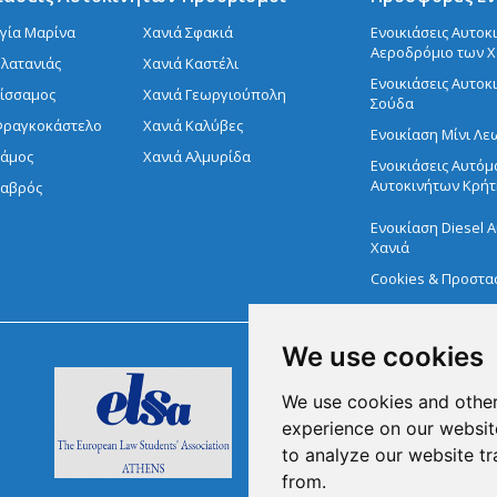
Αγία Μαρίνα
Χανιά Σφακιά
Ενοικιάσεις Αυτοκ
Αεροδρόμιο των 
Πλατανιάς
Χανιά Καστέλι
Ενοικιάσεις Αυτοκ
Κίσσαμος
Χανιά Γεωργιούπολη
Σούδα
Φραγκοκάστελο
Χανιά Καλύβες
Ενοικίαση Μίνι Λ
Βάμος
Χανιά Αλμυρίδα
Ενοικιάσεις Αυτό
Αυτοκινήτων Κρήτ
Καβρός
Ενοικίαση Diesel 
Χανιά
Cookies & Προστα
We use cookies
We use cookies and other
experience on our websit
Μέλος του Ελληνικού
Οργανισμού Τουρισμού
to analyze our website tr
1041E00810043900
from.