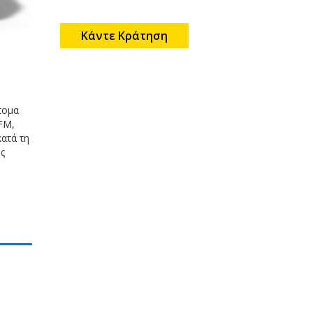
Κάντε Κράτηση
τομα
FM,
ατά τη
ς