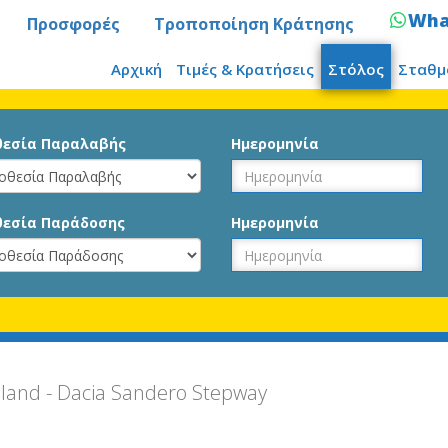
Wha
Προσφορές
Τροποποίηση Κράτησης
Αρχική
Τιμές & Κρατήσεις
Στόλος
Σταθμ
εσία Παραλαβής
Ημερομηνία
εσία Παράδοσης
Ημερομηνία
land - Dacia Sandero Stepway