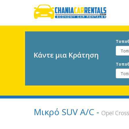
Τοποθ
Κάντε μια Κράτηση
Τοποθ
Μικρό SUV A/C -
Opel Cross