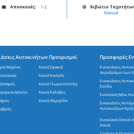
Αποσκευές:
1-2
Κιβώτιο Ταχυτήτω
Manual
ιάσεις Αυτοκινήτων Προορισμοί
Προσφορές Εν
Αγία Μαρίνα
Χανιά Σφακιά
Ενοικιάσεις Αυτοκ
Αεροδρόμιο των 
Πλατανιάς
Χανιά Καστέλι
Ενοικιάσεις Αυτοκ
Κίσσαμος
Χανιά Γεωργιούπολη
Σούδα
Φραγκοκάστελο
Χανιά Καλύβες
Ενοικίαση Μίνι Λ
Βάμος
Χανιά Αλμυρίδα
Ενοικιάσεις Αυτό
Αυτοκινήτων Κρήτ
Καβρός
Ενοικίαση Diesel 
Χανιά
Cookies & Προστα