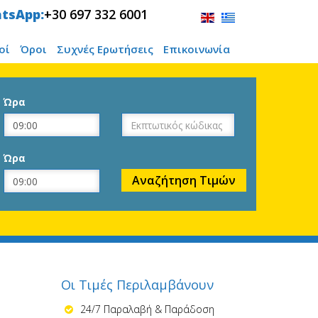
tsApp:
+30 697 332 6001
οί
Όροι
Συχνές Ερωτήσεις
Επικοινωνία
Ώρα
Ώρα
Οι Τιμές Περιλαμβάνουν
24/7 Παραλαβή & Παράδοση