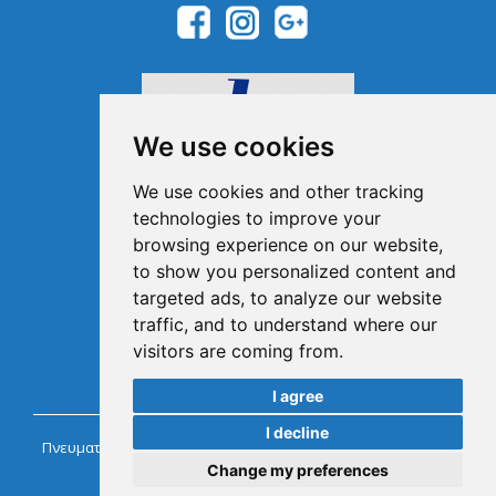
We use cookies
We use cookies and other tracking
technologies to improve your
browsing experience on our website,
Μέλος του Ελληνικού
Οργανισμού Τουρισμού
to show you personalized content and
1041E00810043900
targeted ads, to analyze our website
traffic, and to understand where our
visitors are coming from.
I agree
I decline
Πνευματικά Δικαιώματα @ Chaniacarrentals.com Ενοικιάσεις
Αυτοκινήτων Κρήτη.
Change my preferences