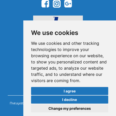
We use cookies
We use cookies and other tracking
technologies to improve your
browsing experience on our website,
Μέλος του Ελληνικού
Οργανισμού Τουρισμού
to show you personalized content and
1041E00810043900
targeted ads, to analyze our website
traffic, and to understand where our
visitors are coming from.
I agree
I decline
Πνευματικά Δικαιώματα @ Chaniacarrentals.com Ενοικιάσεις
Αυτοκινήτων Κρήτη.
Change my preferences
Powered by
InternetMarketing.gr